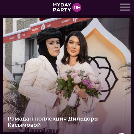
Рамадан-коллекция Дильдоры
Касымовой