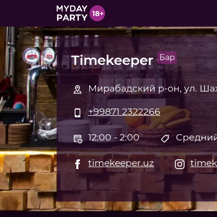
Timekeeper
Бар
Мирабадский р-он, ул. Ша
+99871 2322266
12:00 - 2:00
Средний
timekeeper.uz
timek