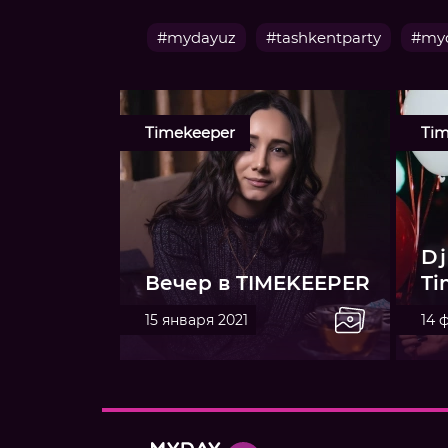
#mydayuz
#tashkentparty
#myd
Timekeeper
Tim
Dj
Вечер в TIMEKEEPER
Ti
15 января 2021
14 