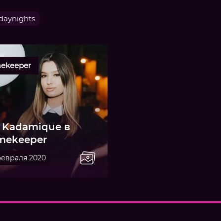
aynights
ekeeper
 Kadamique в
mekeeper
февраля 2020