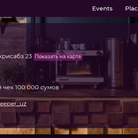
Events
Plac
хрисабз 23
Показать на карте
 чек 100 000 сумов
eeper_uz