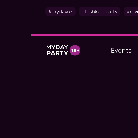
#mydayuz
#tashkentparty
#myd
Events