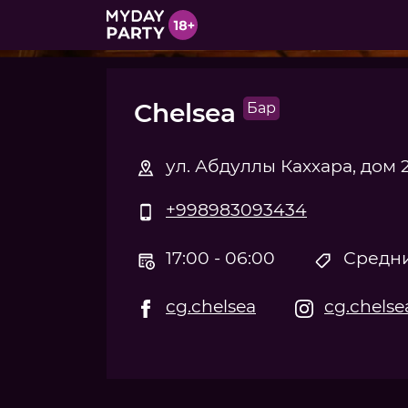
Chelsea
Бар
ул. Абдуллы Каххара, дом 
+998983093434
17:00 - 06:00
Средни
cg.chelsea
cg.chelse