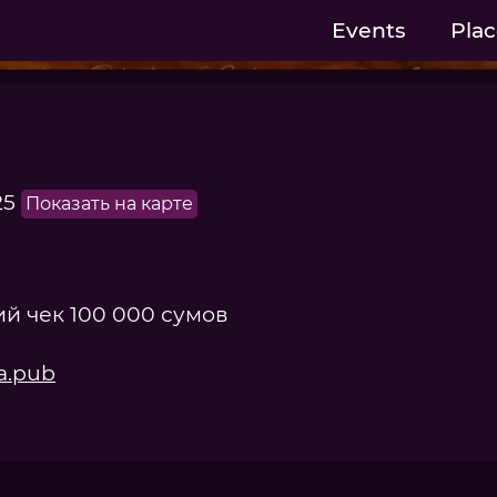
Events
Plac
25
Показать на карте
й чек 100 000 сумов
a.pub