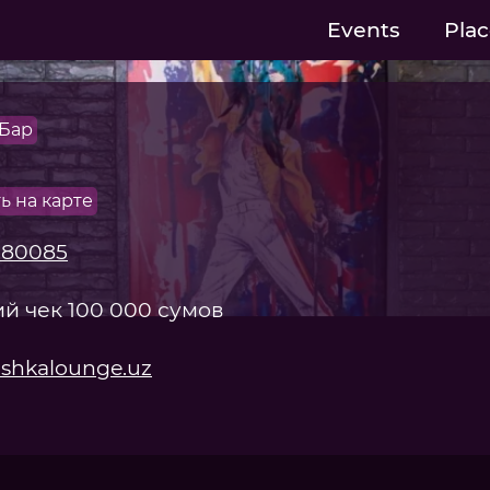
Events
Plac
Бар
ь на карте
580085
й чек 100 000 сумов
ishkalounge.uz