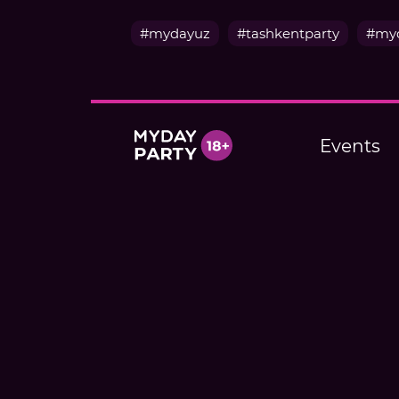
#mydayuz
#tashkentparty
#myd
Events