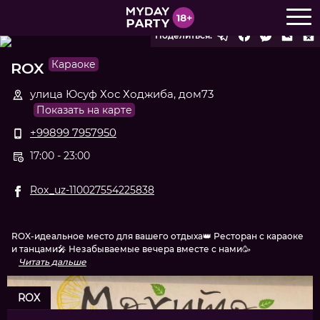
Поделиться:
Караоке
ROX
улица Юсуф Хос Ходжиба, дом73
Показать на карте
+99899 7957950
17:00 - 23:00
Rox_uz-110027554225838
ROX-идеальное место для вашего отдыха👑 Ресторан с караоке
и танцами🎤 Незабываемые вечера вместе с нами🥳
Читать дальше
ROX