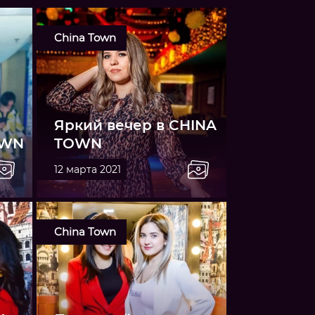
China Town
Яркий вечер в CHINA
OWN
TOWN
12 марта 2021
China Town