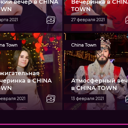
кий вечер в CHINA
Вечеринка в CHIN
OWN
TOWN
арта 2021
27 февраля 2021
na Town
China Town
жигательная
черинка в CHINA
Атмосферный веч
OWN
в CHINA TOWN
февраля 2021
13 февраля 2021