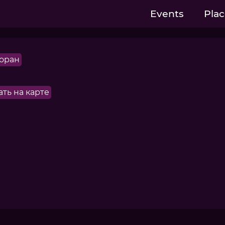
Events
Plac
оран
ать на карте