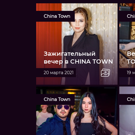
China Town
Chi
Зажигательный
Ве
вечер в CHINA TOWN
T
20 марта 2021
19 
China Town
Chi