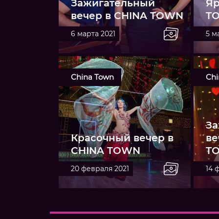
Зажигательный
Яр
вечер в CHINA TOWN
T
6 марта 2021
5 м
China Town
Chi
За
Красочный вечер в
ве
CHINA TOWN
T
20 февраля 2021
14 