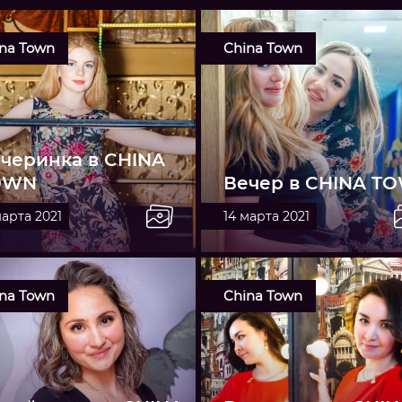
na Town
China Town
черинка в CHINA
OWN
Вечер в CHINA T
марта 2021
14 марта 2021
na Town
China Town