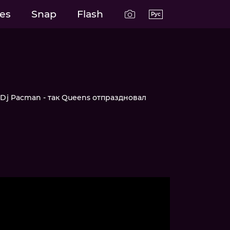
es
Snap
Flash
Рус
 Dj Pacman - так Queens отпраздновал