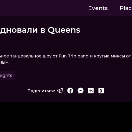
Events
Plac
здновали в Queens
ное танцевальное шоу от Fun Trip band и крутые миксы от
мым.
ights
Поделиться: